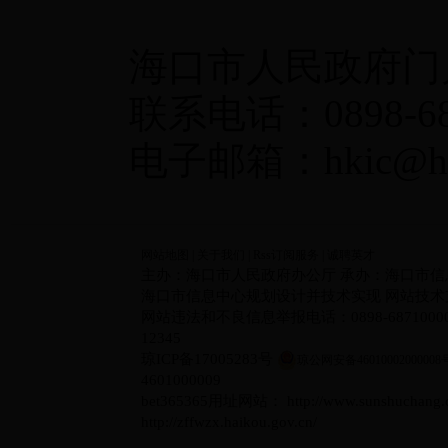
海口市人民政府门户
联系电话：0898-687
电子邮箱：hkic@haik
网站地图
|
关于我们
|
Rss订阅服务
|
诚聘英才
主办：海口市人民政府办公厅 承办：海口市信
海口市信息中心规划设计并技术实现 网站技术支持电
网站违法和不良信息举报电话：0898-6871000
12345
琼ICP备17005283号
琼公网安备46010002000008
4601000009
bet365365用址网站： http://www.sunshuc
http://zffwzx.haikou.gov.cn/