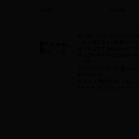
会展信息
投资服务
网站地图
|
关于我们
|
Rss订阅服务
|
主办：海口市人民政府办公厅
海口市信息中心规划设计并技术实现
网站违法和不良信息举报电话：08
12345
琼ICP备17005283号
琼公网安备
4601000009
bet365365用址网站： http:/
http://zffwzx.haikou.gov.cn/