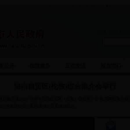
市民邮箱
|
公务邮箱
|
海口市各党政机构电话
|
繁体
|
English
温度：25-31 天
务公开
在线服务
互动交流
投资海口
海南自贸区(伦敦)综合推介会举行
南省人民政府主办的“2018年海南自贸区（伦敦）综合推介会”在英国伦敦
上海南”伦敦宣传推介系列活动的重要组成部分。