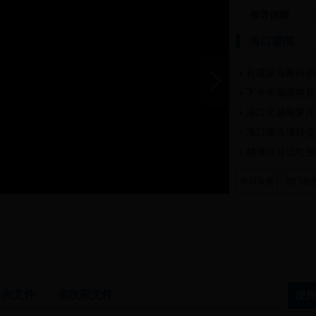
领导信箱
海口要闻
在建设海南自由
下半年海南将开
海口至越南芽庄
海口重点项目交
精准扶贫让红色
每日头条
部门动
中央文件
省政府文件
便