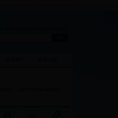
|
手机版
|
官方微信
|
官方微博
|
加入收藏
气现象：阴天有阵雨或雷阵雨 风向风速：东北风3-4级
游览海口
政策法规
地标酒店举办。这是近年来海南在欧洲举办