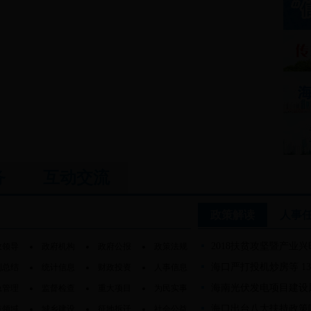
务
互动交流
政策解读
人事
2018扶贫攻坚暨产业
政领导
政府机构
政府公报
政策法规
海口严打投机炒房等 13
划总结
统计信息
财政投资
人事信息
海南光伏发电项目建设
急管理
监督检查
重大项目
为民实事
海口出台八大扶持政策吸
点领域
城乡建设
征地拆迁
社会公益