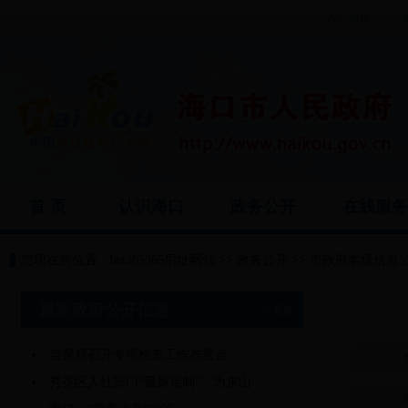
市民邮箱
|
公
首 页
认识海口
政务公开
在线服
您现在的位置：
bet365365用址网站
>>
政务公开
>>
市政府本级信息
最新政府公开信息
>>更多
监督局召开专项检查工作布置会
秀英区人社部门“量身定制” 为东山...