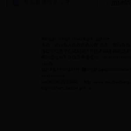
重点领域信息公开
201
网站地图
|
关于我们
|
Rss订阅服务
|
诚聘英才
主办：海口市人民政府办公厅 承办：海口市信
海口市信息中心规划设计并技术实现 网站技术支持电
网站违法和不良信息举报电话：0898-6871000
12345
琼ICP备17005283号
琼公网安备46010002000008
4601000009
bet365365用址网站： http://www.sunshuc
http://zffwzx.haikou.gov.cn/