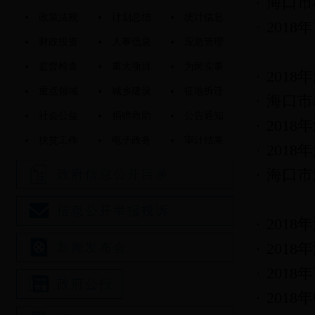
海口市
政策法规
计划总结
统计信息
201
财政投资
人事信息
应急管理
监督检查
重大项目
为民实事
201
重点领域
城乡建设
征地拆迁
海口市
社会公益
捐赠救助
公告通知
201
扶贫工作
电子政务
审计结果
201
海口市
政府信息公开目录
信息公开举报投诉
201
201
新闻发布会
201
政府公报
201