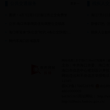
公共交通服务
残疾人交
更多>>
重磅！4月7日至11日海口市公交免费坐
海口7月1日
公示:海口市新增及优化调整公交线路
新修订的《残
海口将迎来“快公交”时代 4条公交快线1...
残疾人士如
网约车海口区域题库
网站地图
|
关于我们
|
Rss订阅服务
|
主办：中共海口市委、海口市
海口市信息中心规划设计并技术实现
网站违法和不良信息举报电话：08
12345
琼ICP备17005283号
琼公网安备
4601000009
bet365365用址网站： http:/
http://zffwzx.haikou.gov.cn/