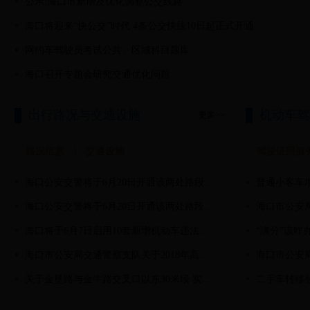
公示:海口市新增及优化调整公交线路
海口将迎来“快公交”时代 4条公交快线10日起正式开通
网约车驾驶员考试公共、区域科目题库
海口召开专题会研究交通优化问题
出行路况与交通设施
机动车驾
更多>>
路况信息
|
交通设施
驾驶证照服
海口公安交警将于6月20日开通该两处路段...
普通小客车增
海口公安交警将于6月20日开通该两处路段...
海口市公安局
海口将于6月7日启用10套新增机动车违法...
“满分”该咋
海口市公安局交通警察支队关于2018年高...
海口市公安局
关于金垦路与金牛路交叉口以东30米段 实...
二手车转移