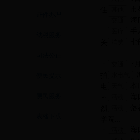
市
住证
其他
证件办理
海
交通
手
医疗
纳税服务
七
关键
消费
司法公正
7
交通
拍系...
水电气
便民提示
本
电
天气
便民服务
海
～7...
活动
落
烈 ...
活动
表格下载
学院...
海
活动