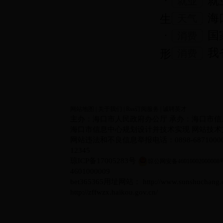
就
就业
海
生校...
天气
国
消费
我
形成...
消费
网站地图
|
关于我们
|
Rss订阅服务
|
诚聘英才
主办：海口市人民政府办公厅 承办：海口市信
海口市信息中心规划设计并技术实现 网站技术支持电
网站违法和不良信息举报电话：0898-6871000
12345
琼ICP备17005283号
琼公网安备46010002000008
4601000009
bet365365用址网站： http://www.sunshuc
http://zffwzx.haikou.gov.cn/