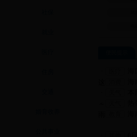
社保
就
电
就业
医疗
便民提示
海
医疗
住房
海
这4个...
消费
交通
本
天气
热
～7月...
天气
婚育收养
海
雨
教育
公共事业
6
其他