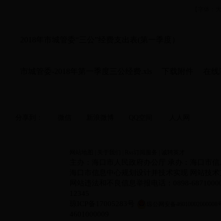
【字体：
2018年市城管委“三公”经费支出表(第一季度）
市城管委-2018年第一季度三公经费.xls
下载附件
在线
分享到：
微信
新浪微博
QQ空间
人人网
网站地图
|
关于我们
|
Rss订阅服务
|
诚聘英才
主办：海口市人民政府办公厅 承办：海口市信
海口市信息中心规划设计并技术实现 网站技术支持电
网站违法和不良信息举报电话：0898-6871000
12345
琼ICP备17005283号
琼公网安备46010002000008
4601000009